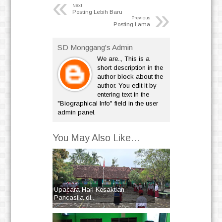
«
Next
»
Posting Lebih Baru
Previous
Posting Lama
SD Monggang's Admin
We are.., This is a
short description in the
author block about the
author. You edit it by
entering text in the
"Biographical Info" field in the user
admin panel.
You May Also Like...
Upacara Hari Kesaktian
Pancasila di...