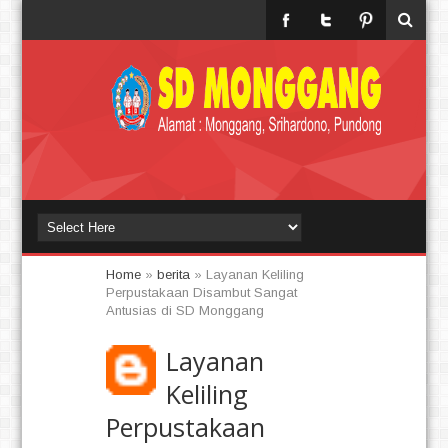
Home
»
berita
»
Layanan Keliling
Perpustakaan Disambut Sangat
Antusias di SD Monggang
Layanan
Keliling
Perpustakaan