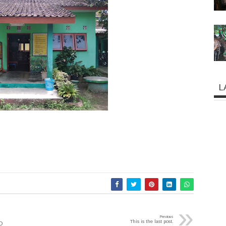
L
»
Previous
This is the last post.
D