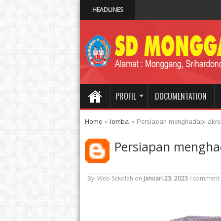
HEADLINES
Upacara
7:45 PM
PROFIL
DOCUMENTATION
Home
»
lomba
»
Persiapan menghadapi akred
Persiapan menghad
By: Web Sekolah
on
Januari 23, 2023
/
comment 