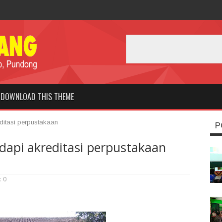
DOWNLOAD THIS THEME
itasi perpustakaan
P
api akreditasi perpustakaan
: 0