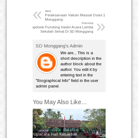
«
Next
Pelaksanaan Vaksin Massal Dosis 1 DI SD
»
Monggang
Previous
Kapolsek Pundong Hadiri Acara Lomba
Sekolah Sehat Di SD Monggang
SD Monggang's Admin
We are.., This is a
short description in the
author block about the
author. You edit it by
entering text in the
"Biographical Info" field in the user
admin panel.
You May Also Like...
Upacara Hari Kesaktian